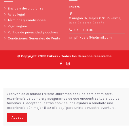
Frikers
Envíos y devoluciones
Aviso legal
C Aragón 37, Bajos 07005 Palma,
Términos y condiciones
Islas Baleares España
Pago seguro
971 10 31 88
Política de privacidad y cookies
pfrikosis@hotmail.com
Condiciones Generales de Venta
© Copyright 2023 Frikers • Todos los derechos reservados
¡Bienvenido al mundo Frikers! Utilizamos cookies para optimizar tu
experiencia de compra y asegurarnos de que encuentres tus artículos
favoritos. Al aceptar nuestras cookies, nos ayudas a brindarte una
experiencia aún mejor. ¡Haz clic aquí para unirte a nuestra aventura!
Accept