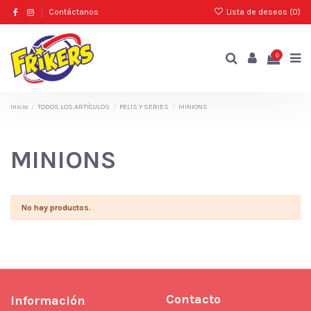
Contáctanos
Lista de deseos (
0
)
0
Inicio
TODOS LOS ARTÍCULOS
PELIS Y SERIES
MINIONS
MINIONS
No hay productos.
Contacto
Información