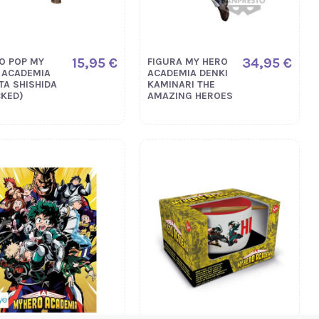
15,95 €
34,95 €
O POP MY
FIGURA MY HERO
 ACADEMIA
ACADEMIA DENKI
TA SHISHIDA
KAMINARI THE
CKED)
AMAZING HEROES