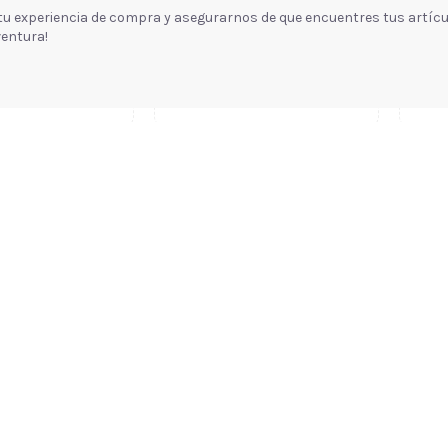
 tu experiencia de compra y asegurarnos de que encuentres tus artícu
ventura!
44,95 €
29,95 €
 HERO
FIGURA QPOSKET
POST
THE
MY HERO
ACAD
EROES
ACADEMIA HAWKS
61x9
KI
69,95 €
34,95 €
IBAN
FIGURA MY HERO
FIGU