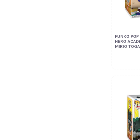
FUNKO POP
HERO ACAD
MIRIO TOGA