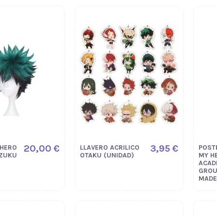
20,00 €
3,95 €
 HERO
LLAVERO ACRILICO
POST
IZUKU
OTAKU (UNIDAD)
MY H
ACAD
GROU
MADE