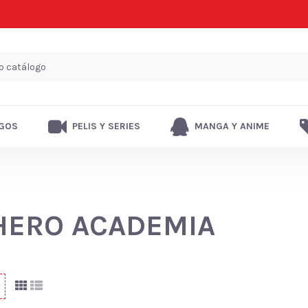
GOS
PELIS Y SERIES
MANGA Y ANIME
HERO ACADEMIA