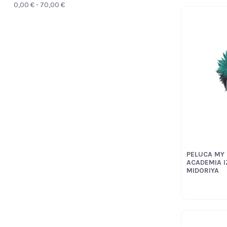
0,00 € - 70,00 €
PELUCA MY
ACADEMIA 
MIDORIYA