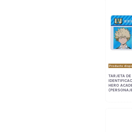
Producto dispo
TARJETA DE
IDENTIFICA
HERO ACAD
(PERSONAJ