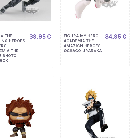
39,95 €
34,95 €
RA THE
FIGURA MY HERO
ING HEROES
ACADEMIA THE
ERO
AMAZIGN HEROES
EMIA THE
OCHACO URARAKA
E SHOTO
ROKI