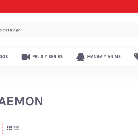
GOS
PELIS Y SERIES
MANGA Y ANIME
AEMON