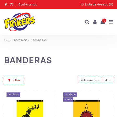
Contáctanos
Lista de deseos (
0
)
0
Inicio
DECORACIÓN
BANDERAS
BANDERAS
Filtrar
Relevancia
4
¡En oferta!
¡En oferta!
-4,95 €