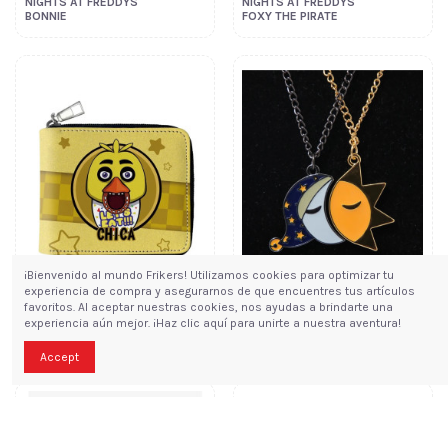
NIGHTS AT FREDDYS
NIGHTS AT FREDDYS
BONNIE
FOXY THE PIRATE
¡Bienvenido al mundo Frikers! Utilizamos cookies para optimizar tu
experiencia de compra y asegurarnos de que encuentres tus artículos
favoritos. Al aceptar nuestras cookies, nos ayudas a brindarte una
17,95 €
14,95 €
CARTERA FIVE
COLGANTES FIVE
experiencia aún mejor. ¡Haz clic aquí para unirte a nuestra aventura!
NIGHTS AT FREDDYS
NIGHTS AT FREDDYS
CHICA
SUN & MOON
Accept