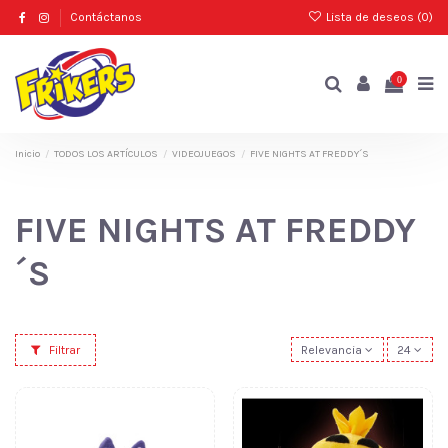
Contáctanos
Lista de deseos (
0
)
0
Inicio
TODOS LOS ARTÍCULOS
VIDEOJUEGOS
FIVE NIGHTS AT FREDDY´S
FIVE NIGHTS AT FREDDY
´S
Filtrar
Relevancia
24