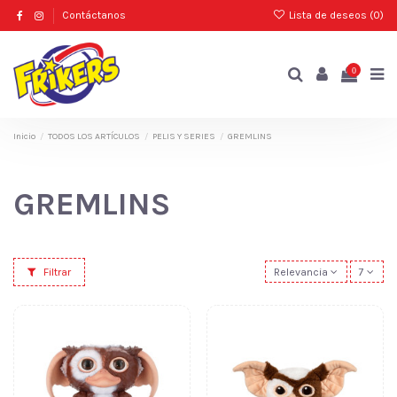
Contáctanos
Lista de deseos (
0
)
0
Inicio
TODOS LOS ARTÍCULOS
PELIS Y SERIES
GREMLINS
GREMLINS
Filtrar
Relevancia
7