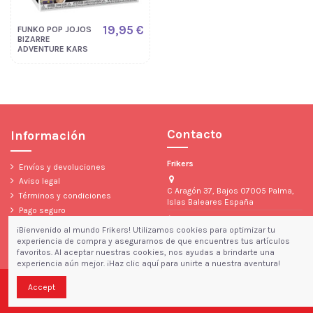
19,95 €
FUNKO POP JOJOS
BIZARRE
ADVENTURE KARS
Contacto
Información
Frikers
Envíos y devoluciones
Aviso legal
C Aragón 37, Bajos 07005 Palma,
Términos y condiciones
Islas Baleares España
Pago seguro
971 10 31 88
Política de privacidad y cookies
¡Bienvenido al mundo Frikers! Utilizamos cookies para optimizar tu
pfrikosis@hotmail.com
Condiciones Generales de Venta
experiencia de compra y asegurarnos de que encuentres tus artículos
favoritos. Al aceptar nuestras cookies, nos ayudas a brindarte una
experiencia aún mejor. ¡Haz clic aquí para unirte a nuestra aventura!
© Copyright 2023 Frikers • Todos los derechos reservados
Accept