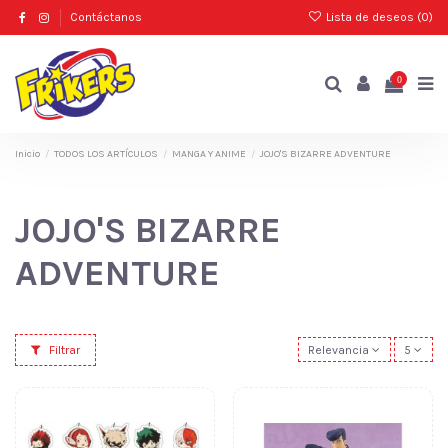
Contáctanos
Lista de deseos (
0
)
0
Inicio
TODOS LOS ARTÍCULOS
MANGA Y ANIME
JOJO'S BIZARRE ADVENTURE
JOJO'S BIZARRE
ADVENTURE
Filtrar
Relevancia
5