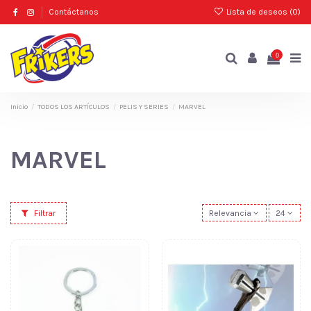
Contáctanos
Lista de deseos (
0
)
0
Inicio
TODOS LOS ARTÍCULOS
PELIS Y SERIES
MARVEL
MARVEL
Filtrar
Relevancia
24