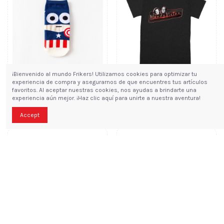
¡Bienvenido al mundo Frikers! Utilizamos cookies para optimizar tu
experiencia de compra y asegurarnos de que encuentres tus artículos
favoritos. Al aceptar nuestras cookies, nos ayudas a brindarte una
3,95 €
12,00 €
CALCETINES CORTOS
CAMISETA MARVEL
experiencia aún mejor. ¡Haz clic aquí para unirte a nuestra aventura!
CAPTAIN AMERICA
WANDAVISION
TALLA UNICA
Accept