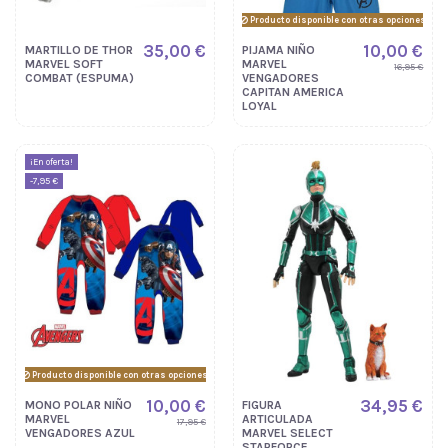
Producto disponible con otras opciones
35,00 €
10,00 €
MARTILLO DE THOR
PIJAMA NIÑO
MARVEL SOFT
MARVEL
16,95 €
COMBAT (ESPUMA)
VENGADORES
CAPITAN AMERICA
LOYAL
¡En oferta!
-7,95 €
Producto disponible con otras opciones
10,00 €
34,95 €
MONO POLAR NIÑO
FIGURA
MARVEL
ARTICULADA
17,95 €
VENGADORES AZUL
MARVEL SELECT
STARFORCE