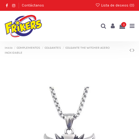
Contáctanos
Lista de deseos (
0
)
0
Inicio
COMPLEMENTOS
COLGANTES
COLGANTE THE WITCHER ACERO
INOXIDABLE