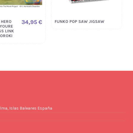
34,95 €
 HERO
FUNKO POP SAW JIGSAW
 YOURE
S LINK
DOROKI
lma, Islas Baleares España