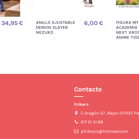
34,95 €
6,00 €
ANILLO AJUSTABLE
FIGURA MY
DEMON SLAYER
ACADEMIA
NEZUKO
NEXT XROS
ANIME TO
Contacto
Frikers
C Aragón 37, Bajos 07005 Pa
971 10 31 88
pfrikosis@hotmail.com