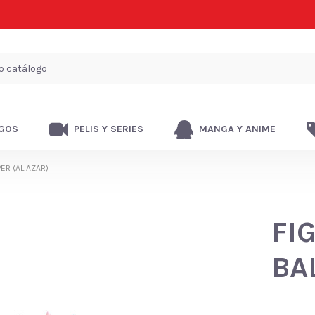
GOS
PELIS Y SERIES
MANGA Y ANIME
ER (AL AZAR)
FI
BA