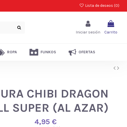
Lista de deseos (
0
)
Iniciar sesión
Carrito
ROPA
FUNKOS
OFERTAS
GURA CHIBI DRAGON
LL SUPER (AL AZAR)
4,95 €