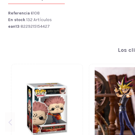
Referencia
6108
En stock
132 Artículos
ean13
8229215154427
Los cl