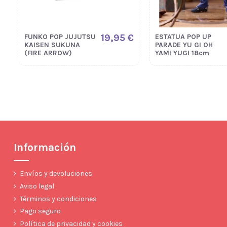
19,95 €
FUNKO POP JUJUTSU
ESTATUA POP UP
KAISEN SUKUNA
PARADE YU GI OH
(FIRE ARROW)
YAMI YUGI 18cm
Información
Envíos y devoluciones
Aviso legal
Términos y condiciones
Pago seguro
Política de privacidad y cookies