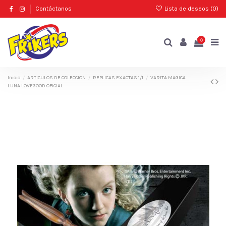
Contáctanos
Lista de deseos (
0
)
0
Inicio
ARTICULOS DE COLECCION
REPLICAS EXACTAS 1/1
VARITA MAGICA
LUNA LOVEGOOD OFICIAL