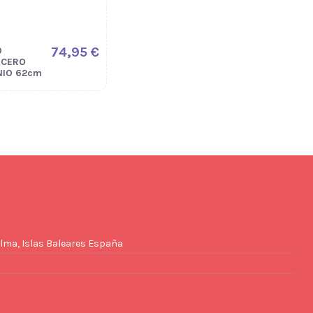
74,95 €
O
ACERO
NIO 62cm
lma, Islas Baleares España