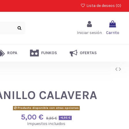
Lista de deseos (
0
)
Iniciar sesión
Carrito
ROPA
FUNKOS
OFERTAS
ANILLO CALAVERA
Producto disponible con otras opciones
5,00 €
9,95 €
-4,95 €
Impuestos incluidos