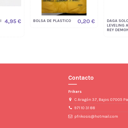
4,95 €
0,20 €
I
BOLSA DE PLASTICO
DAGA SOL
LEVELING 
REY DEMO
Contacto
Frikers
C Aragón 37, Bajos 07005 Pa
971 10 31 88
pfrikosis@hotmail.com