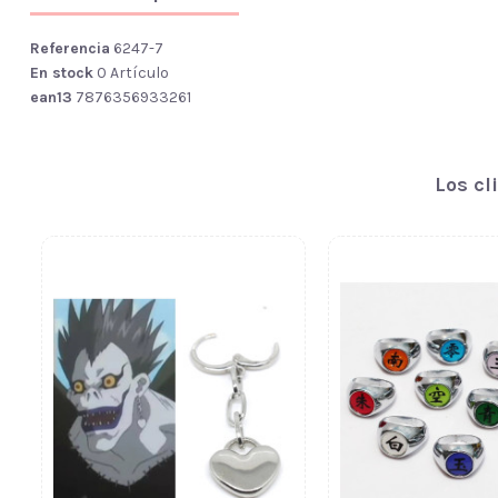
Referencia
6247-7
En stock
0 Artículo
ean13
7876356933261
Los cl