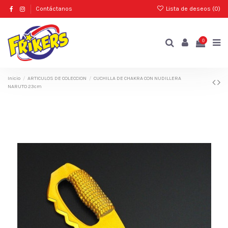
Contáctanos
Lista de deseos (
0
)
0
Inicio
ARTICULOS DE COLECCION
CUCHILLA DE CHAKRA CON NUDILLERA
NARUTO 23cm