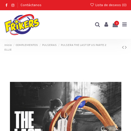
Contáctanos
Lista de deseos (
0
)
0
Inicio
COMPLEMENTOS
PULSERAS
PULSERA THE LAST OF US PARTE 2
ELLIE