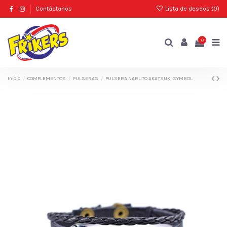
Contáctanos
Lista de deseos (
0
)
0
Inicio
COMPLEMENTOS
PULSERAS
PULSERA NARUTO AKATSUKI SYMBOL