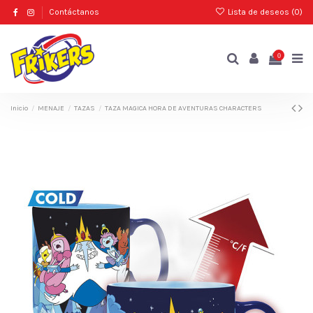
Contáctanos
Lista de deseos (
0
)
0
Inicio
MENAJE
TAZAS
TAZA MAGICA HORA DE AVENTURAS CHARACTERS