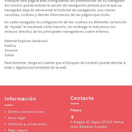
cualquier otra página web configurando las preferencias de su navegador.
Así mismo, puede activar la opción de navegación privada por la que su
navegador deja de almacenar el historial de navegación, sus claves
secretas, cookies y demás información de las página que visite.
En cada navegador la configuración de las cookies es diferente, la función
de “Ayuda” le mostrará cómo hacerlo, sin embargo le indicamos los
enlaces directos de los principales navegadores sobre el tema :
Internet Explorer
(enlaces)
FireFox
Chrome
Safari
Para terminar, tenga en cuenta que el bloqueo de cookies puede afectar a
toda o alguna funcionalidad de la web.
Contacto
Información
Frikers
Envíos y devoluciones
Aviso legal
C Aragón 37, Bajos 07005 Palma,
Términos y condiciones
Islas Baleares España
Pago seguro