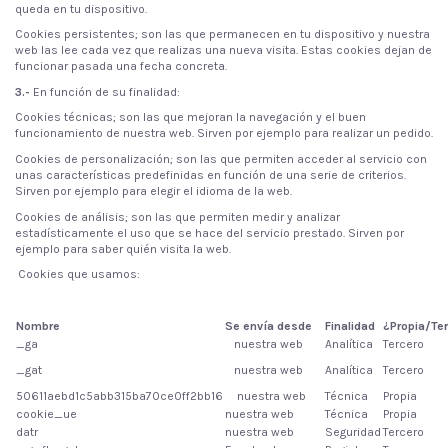
queda en tu dispositivo.
Cookies persistentes; son las que permanecen en tu dispositivo y nuestra
web las lee cada vez que realizas una nueva visita. Estas cookies dejan de
funcionar pasada una fecha concreta.
3.-
En función de su finalidad:
Cookies técnicas; son las que mejoran la navegación y el buen
funcionamiento de nuestra web. Sirven por ejemplo para realizar un pedido.
Cookies de personalización; son las que permiten acceder al servicio con
unas características predefinidas en función de una serie de criterios.
Sirven por ejemplo para elegir el idioma de la web.
Cookies de análisis; son las que permiten medir y analizar
estadísticamente el uso que se hace del servicio prestado. Sirven por
ejemplo para saber quién visita la web.
Cookies que usamos:
Nombre
Se envía desde
Finalidad
¿Propia/Te
_ga
nuestra web
Analítica
Tercero
_gat
nuestra web
Analítica
Tercero
50611aebd1c5abb315ba70ce0ff2bb16
nuestra web
Técnica
Propia
cookie_ue
nuestra web
Técnica
Propia
datr
nuestra web
Seguridad
Tercero