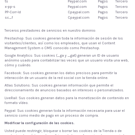
ts
Paypal.com
Pagos
Tercero
x-pp-s
Paypal.com
Pagos
Tercero
PP-Corr-ld
Cpaypal.com
Pagos
Tercero
sc_f
Cpaypal.com
Pagos
Tercero
Terceros prestadores de servicios en nuestro dominio:
Prestashop
: Sus cookies generan toda la información de sesión de los
visitantes/clientes, así como los empleados, que usan el Content
Management System o CMS conocido como Prestashop.
Google Analytics
: Sus cookies (_ga y _gat) generan un ID de usuario
anónimo usado para contabilizar las veces que un usuario visita una web,
cómo y cuándo.
Facebook
: Sus cookies generan los datos precisos para permitir la
interacción de un usuario de la red social con la tienda online.
Atlas Solutions
: Sus cookies generan información que permite el
direccionamiento de anuncios basados en intereses o personalizados.
LiveRail
: Sus cookies generan datos para la monetización de contenido en
formato vídeo.
Paypal
: Sus cookies generan toda la información necesaria para usar el
servicio como medio de pago en un proceso de compra.
Modificar la configuración de las cookies.
Usted puede restringir, bloquear o borrar las cookies de la Tienda o de