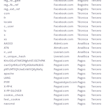
reg_fb_gate
Facebook.com
Registro
Tercero
reg_fb_ref
Facebook.com
Registro
Tercero
reg_ext_ref
Facebook.com
Registro
Tercero
csm
Facebook.com
Técnica
Tercero
fr
Facebook.com
Técnica
Tercero
locale
Facebook.com
Técnica
Tercero
c_user
Facebook.com
Técnica
Tercero
lu
Facebook.com
Técnica
Tercero
s
Facebook.com
Técnica
Tercero
xs
Facebook.com
Técnica
Tercero
AA003
Atdmt.com
Analítica
Tercero
ATN
Atmdt.com
Analítica
Tercero
ir_uid
Liverail.com
Analítica
Tercero
ir_unique_hash
Liverail.com
Analítica
Tercero
KHcl0EuY7AKSMgfvHI7J5E7hPtK
Paypal.com
Pagos
Tercero
cwrClyrK4LoCV1fydGbAxiNL6iG
Paypal.com
Pagos
Tercero
pNTcMTtQfrJiwEnWXQ6yNxfq
Paypal.com
Pagos
Tercero
apache
Paypal.com
Pagos
Tercero
LANG
Paypal.com
Pagos
Tercero
PYPF
Paypalobject.com
Pagos
Tercero
X-PP-K
Paypal.com
Pagos
Tercero
X-PP-SILOVER
Paypal.com
Pagos
Tercero
cookie_check
Paypal.com
Pagos
Tercero
feel_cookie
Paypal.com
Pagos
Tercero
navcmd
Paypal.com
Pagos
Tercero