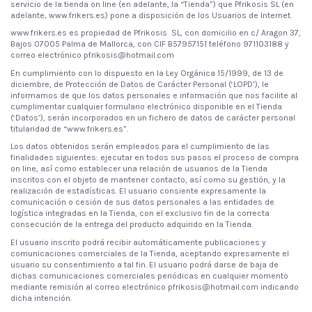
servicio de la tienda on line (en adelante, la “Tienda”) que Pfrikosis SL (en
adelante, www.frikers.es) pone a disposición de los Usuarios de Internet.
www.frikers.es es propiedad de Pfrikosis SL, con domicilio en c/ Aragon 37,
Bajos 07005 Palma de Mallorca, con CIF B57957151 teléfono 971103188 y
correo electrónico pfrikosis@hotmail.com
En cumplimiento con lo dispuesto en la Ley Orgánica 15/1999, de 13 de
diciembre, de Protección de Datos de Carácter Personal (‘LOPD’), le
informamos de que los datos personales e información que nos facilite al
cumplimentar cualquier formulario electrónico disponible en el Tienda
(‘Datos’), serán incorporados en un fichero de datos de carácter personal
titularidad de “www.frikers.es”.
Los datos obtenidos serán empleados para el cumplimiento de las
finalidades siguientes: ejecutar en todos sus pasos el proceso de compra
on line, así como establecer una relación de usuarios de la Tienda
inscritos con el objeto de mantener contacto, así como su gestión, y la
realización de estadísticas. El usuario consiente expresamente la
comunicación o cesión de sus datos personales a las entidades de
logística integradas en la Tienda, con el exclusivo fin de la correcta
consecución de la entrega del producto adquirido en la Tienda.
El usuario inscrito podrá recibir automáticamente publicaciones y
comunicaciones comerciales de la Tienda, aceptando expresamente el
usuario su consentimiento a tal fin. El usuario podrá darse de baja de
dichas comunicaciones comerciales periódicas en cualquier momento
mediante remisión al correo electrónico pfrikosis@hotmail.com indicando
dicha intención.