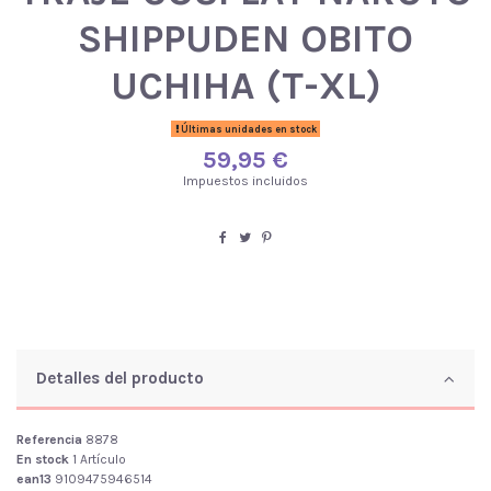
SHIPPUDEN OBITO
UCHIHA (T-XL)
Últimas unidades en stock
59,95 €
Impuestos incluidos
Detalles del producto
Referencia
8878
En stock
1 Artículo
ean13
9109475946514