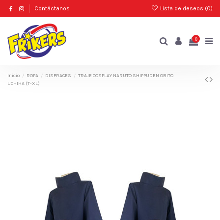
Contáctanos
Lista de deseos (
0
)
0
Inicio
ROPA
DISFRACES
TRAJE COSPLAY NARUTO SHIPPUDEN OBITO
UCHIHA (T-XL)