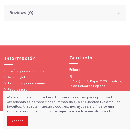
Reviews (0)
Contacto
Información
Frikers
Envíos y devoluciones
Aviso legal
C Aragón 37, Bajos 07005 Palma,
Términos y condiciones
Islas Baleares España
Pago seguro
971 10 31 88
Política de privacidad y cookies
¡Bienvenido al mundo Frikers! Utilizamos cookies para optimizar tu
pfrikosis@hotmail.com
Condiciones Generales de Venta
experiencia de compra y asegurarnos de que encuentres tus artículos
favoritos. Al aceptar nuestras cookies, nos ayudas a brindarte una
experiencia aún mejor. ¡Haz clic aquí para unirte a nuestra aventura!
© Copyright 2023 Frikers • Todos los derechos reservados
Añadir al carrito
Accept