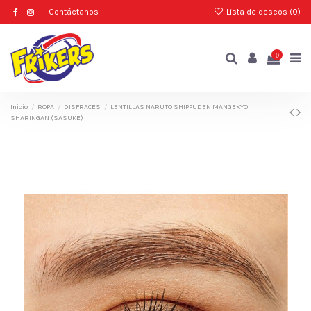
Contáctanos
Lista de deseos (
0
)
0
Inicio
ROPA
DISFRACES
LENTILLAS NARUTO SHIPPUDEN MANGEKYO
SHARINGAN (SASUKE)