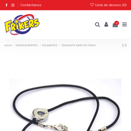
Contáctanos
Lista de deseos (
0
)
0
Inicio
COMPLEMENTOS
COLGANTES
COLGANTE NARUTO ITACHI