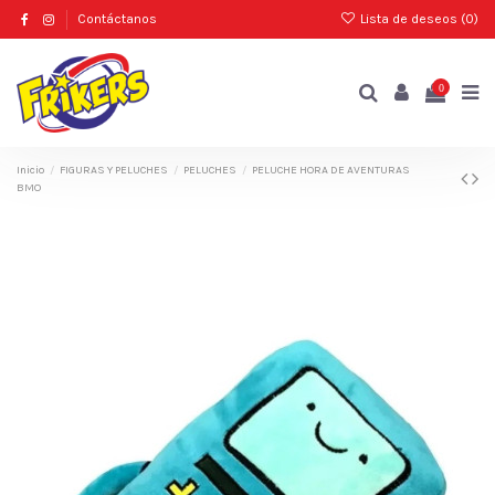
Contáctanos
Lista de deseos (
0
)
0
Inicio
FIGURAS Y PELUCHES
PELUCHES
PELUCHE HORA DE AVENTURAS
BMO