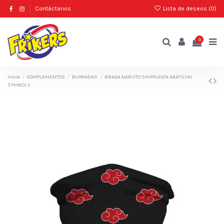
Contáctanos
Lista de deseos (
0
)
0
Inicio
COMPLEMENTOS
BUFANDAS
BRAGA NARUTO SHIPPUDEN AKATSUKI
SYMBOLS