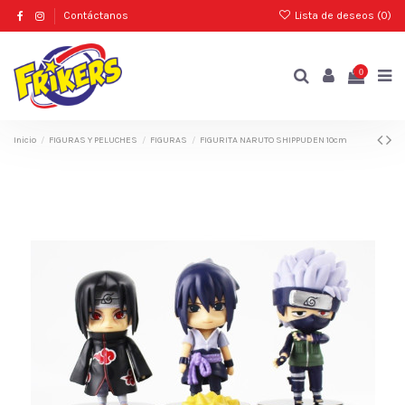
Contáctanos
Lista de deseos (
0
)
0
Inicio
FIGURAS Y PELUCHES
FIGURAS
FIGURITA NARUTO SHIPPUDEN 10cm